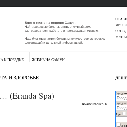
ОБ АВТ
Блог о жизни на острове Самуи.
МИССИ
Найти дешевые билеты, снять отличный дом,
СОТРУ
застраховаться, работать и наслаждаться жизнью.
КОНТА
Наш блог отличается большим количеством авторских
фотографий и детальной информацией.
А К ПОЕЗДКЕ
ЖИЗНЬ НА САМУИ
ТА И ЗДОРОВЬЕ
ДЕШЕ
… (Eranda Spa)
Город вы
Город на
Комментариев: 6
Туда
В од