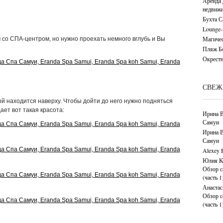
Аренда 
недвижи
Бухта С
Lounge-
Магичес
 со СПА-центром, но нужно проехать немного вглубь и Вы
Пляж Бо
Окрестн
СВЕЖ
ый находится наверху. Чтобы дойти до него нужно подняться
ет вот такая красота:
Ирина В
Самуи
Ирина В
Самуи
Alexey 
Юлия К
Обзор с
(часть 1
Анастас
Обзор с
(часть 1