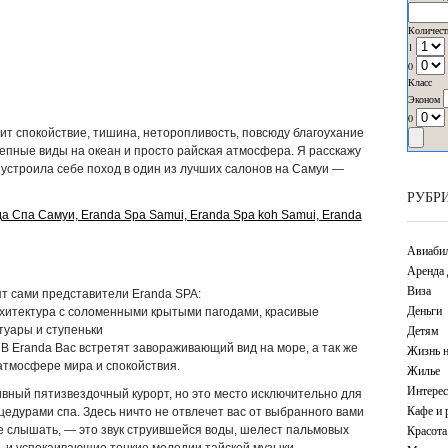
Количест
1
0
Класс
Эконом
0
рит спокойствие, тишина, неторопливость, повсюду благоухание
лепные виды на океан и просто райская атмосфера. Я расскажу
а устроила себе поход в один из лучших салонов на Самуи —
РУБР
Авиаби
Аренда 
Виза
т сами представители Eranda SPA:
Деньги
хитектура с соломенными крытыми пагодами, красивые
Детям
уары и ступеньки
 В Eranda Вас встретят завораживающий вид на море, а так же
Жизнь н
атмосфере мира и спокойствия.
Жилье
Интерес
зивный пятизвездочный курорт, но это место исключительно для
Кафе и 
дурами спа. Здесь ничто не отвлечет вас от выбранного вами
Красота
те слышать, — это звук струившейся воды, шелест пальмовых