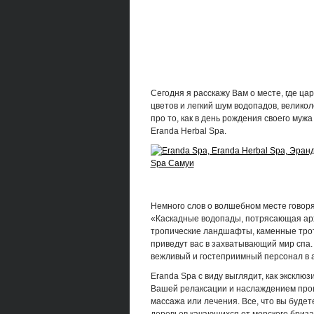
Сегодня я расскажу Вам о месте, где ца
цветов и легкий шум водопадов, велико
про то, как в день рождения своего муж
Eranda Herbal Spa.
Немного слов о волшебном месте говоря
«Каскадные водопады, потрясающая ар
тропические ландшафты, каменные трот
приведут вас в захватывающий мир спа.
вежливый и гостеприимный персонал в 
Eranda Spa с виду выглядит, как эксклю
Вашей релаксации и наслаждением проце
массажа или лечения. Все, что вы буде