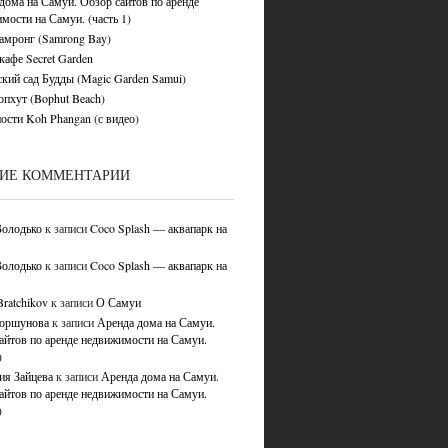
дома на Самуи. Обзор сайтов по аренде
мости на Самуи. (часть 1)
амронг (Samrong Bay)
кафе Secret Garden
кий сад Будды (Magic Garden Samui)
пхут (Bophut Beach)
ости Koh Phangan (с видео)
ИЕ КОММЕНТАРИИ
олодько
к записи
Coco Splash — аквапарк на
олодько
к записи
Coco Splash — аквапарк на
Bratchikov
к записи
О Самуи
оршунова
к записи
Аренда дома на Самуи.
айтов по аренде недвижимости на Самуи.
)
ия Зайцева
к записи
Аренда дома на Самуи.
айтов по аренде недвижимости на Самуи.
)