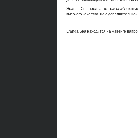
деревьев качающихся от морского бриза
Эранда Спа предлагает расслабляющую 
высокого качества, но с дополнительно
Eranda Spa находится на Чавенге напрот