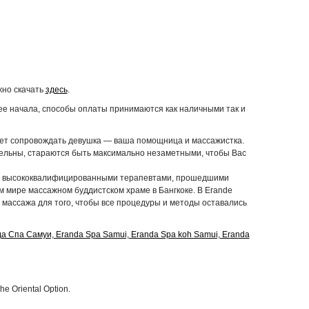
жно скачать
здесь
.
ее начала, способы оплаты принимаются как наличными так и
ет сопровождать девушка — ваша помощница и массажистка.
тельны, стараются быть максимально незаметными, чтобы Вас
я высококвалифицированными терапевтами, прошедшими
м мире массажном буддистском храме в Бангкоке. В Erande
массажа для того, чтобы все процедуры и методы оставались
e Oriental Option.