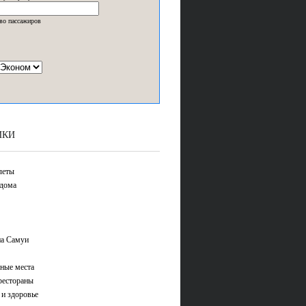
во пассажиров
ИКИ
леты
дома
а Самуи
ные места
рестораны
 и здоровье