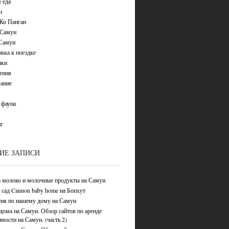
 еда
и
Ко Панган
 Самуи
Самуи
вка к поездке
ики
ения
ание
 фауна
г
ИЕ ЗАПИСИ
 молоко и молочные продукты на Самуи
 сад Cannon baby home на Бопхут
ия по нашему дому на Самуи
дома на Самуи. Обзор сайтов по аренде
мости на Самуи. (часть 2)