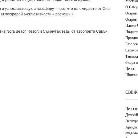
, и успокаивающие тонкие мелодии тайской музыки.
Местная
О Саму
и успокаивающую атмосферу — все, что вы ожидаете от Спа
Остров 
й атмосферой эксклюзивности и роскоши.»
Остров
Пляжи 
Подгото
ив Nora Beach Resort, в 5 минутах езды от аэропорта Самуи.
Праздн
Развлеч
Страхов
Таиланд
Флора и
Цены
Шоппин
СВЕЖ
Цены на
Детский
Экскурс
Аренда 
недвижи